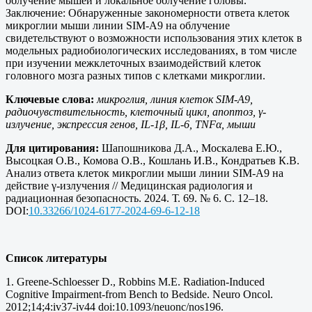
облучение мышей и локальное облучение головы.
Заключение: Обнаруженные закономерности ответа клеток
микроглии мыши линии SIM-A9 на облучение
свидетельствуют о возможности использования этих клеток в
модельных радиобиологических исследованиях, в том числе
при изучении межклеточных взаимодействий клеток
головного мозга разных типов с клетками микроглии.
Ключевые слова:
микроглия, линия клеток SIM-A9,
радиочувствительность, клеточный цикл, апоптоз, γ-
излучение, экспрессия генов, IL-1β, IL-6, TNFα, мыши
Для цитирования:
Шапошникова Д.А., Москалева Е.Ю.,
Высоцкая О.В., Комова О.В., Кошлань И.В., Кондратьев К.В.
Анализ ответа клеток микроглии мыши линии SIM-A9 на
действие γ-излучения // Медицинская радиология и
радиационная безопасность. 2024. Т. 69. № 6. С. 12–18.
DOI:
10.33266/1024-6177-2024-69-6-12-18
Список литературы
1. Greene-Schloesser D., Robbins M.E. Radiation-Induced
Cognitive Impairment-from Bench to Bedside. Neuro Oncol.
2012;14;4:iv37-iv44 doi:10.1093/neuonc/nos196.