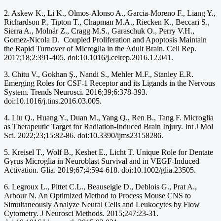
2. Askew K., Li K., Olmos-Alonso A., Garcia-Moreno F., Liang Y.,
Richardson P., Tipton T., Chapman M.A., Riecken K., Beccari S.,
Sierra A., Molnár Z., Cragg M.S., Garaschuk O., Perry V.H.,
Gomez-Nicola D. Coupled Proliferation and Apoptosis Maintain
the Rapid Turnover of Microglia in the Adult Brain. Cell Rep.
2017;18;2:391-405. doi:10.1016/j.celrep.2016.12.041.
3. Chitu V., Gokhan Ş., Nandi S., Mehler M.F., Stanley E.R.
Emerging Roles for CSF-1 Receptor and its Ligands in the Nervous
System. Trends Neurosci. 2016;39;6:378-393.
doi:10.1016/j.tins.2016.03.005.
4. Liu Q., Huang Y., Duan M., Yang Q., Ren B., Tang F. Microglia
as Therapeutic Target for Radiation-Induced Brain Injury. Int J Mol
Sci. 2022;23;15:82-86. doi:10.3390/ijms23158286.
5. Kreisel T., Wolf B., Keshet E., Licht T. Unique Role for Dentate
Gyrus Microglia in Neuroblast Survival and in VEGF-Induced
Activation. Glia. 2019;67;4:594-618. doi:10.1002/glia.23505.
6. Legroux L., Pittet C.L., Beauseigle D., Deblois G., Prat A.,
Arbour N. An Optimized Method to Process Mouse CNS to
Simultaneously Analyze Neural Cells and Leukocytes by Flow
Cytometry. J Neurosci Methods. 2015;247:23-31.