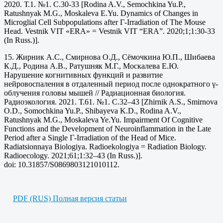
2020. Т.1. №1. С.30-33 [Rodina A.V., Semochkina Yu.P.,
Ratushnyak M.G., Moskaleva E.Yu. Dynamics of Changes in
Microglial Cell Subpopulations after Γ-Irradiation of The Mouse
Head. Vestnik VIT «ERA» = Vestnik VIT “ERA”. 2020;1;1:30-33
(In Russ.)].
15. Жирник А.С., Смирнова О.Д., Сёмочкина Ю.П., Шибаева
К.Д., Родина А.В., Ратушняк М.Г., Москалева Е.Ю.
Нарушение когнитивных функций и развитие
нейровоспаления в отдаленный период после однократного γ-
облучения головы мышей // Радиационная биология.
Радиоэкология. 2021. Т.61. №1. С.32–43 [Zhirnik A.S., Smirnova
O.D., Somochkina Yu.P., Shibayeva K.D., Rodina A.V.,
Ratushnyak M.G., Moskaleva Ye.Yu. Impairment Of Cognitive
Functions and the Development of Neuroinflammation in the Late
Period after a Single Γ-Irradiation of the Head of Mice.
Radiatsionnaya Biologiya. Radioekologiya = Radiation Biology.
Radioecology. 2021;61;1:32–43 (In Russ.)].
doi: 10.31857/S0869803121010112.
PDF (RUS) Полная версия статьи