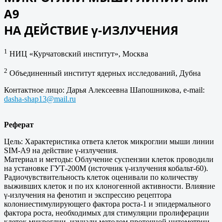
A9
НА ДЕЙСТВИЕ γ-ИЗЛУЧЕНИЯ
1
НИЦ «Курчатовский институт», Москва
2
Объединенный институт ядерных исследований, Дубна
Контактное лицо: Дарья Алексеевна Шапошникова, e-mail:
dasha-shap13@mail.ru
Реферат
Цель: Характеристика ответа клеток микроглии мыши линии
SIM-A9 на действие γ-излучения.
Материал и методы: Облучение суспензии клеток проводили
на установке ГУТ-200М (источник γ-излучения кобальт-60).
Радиочувствительность клеток оценивали по количеству
выживших клеток и по их клоногенной активности. Влияние
γ-излучения на фенотип и экспрессию рецептора
колониестимулирующего фактора роста-1 и эпидермального
фактора роста, необходимых для стимуляции пролиферации
клеток микроглии, изучали методом проточной цитометрии