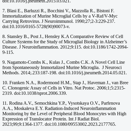
doi:10.1016/j.jneumeth.2015.03.021.
7. Blasi E., Barluzzi R., Bocchini V., Mazzolla R., Bistoni F.
Immortalization of Murine Microglial Cells by a V-Raf/V-Myc
Carrying Retrovirus. J Neuroimmunol. 1990;27;2-3:229-237.
doi:10.1016/0165-5728(90)90073-v.
8. Stansley B., Post J., Hensley K.A Comparative Review of Cell
Culture Systems for the Study of Microglial Biology in Alzheimer’s
Disease. J Neuroinflammation. 2012;9:115. doi:10.1186/1742-2094-
9-115.
9. Nagamoto-Combs K., Kulas J., Combs C.K. A Novel Cell Line
from Spontaneously Immortalized Murine Microglia. J Neurosci
Methods. 2014;.233:187-198. doi:10.1016/j.jneumeth.2014.05.021.
10. Franken N.A., Rodermond H.M., Stap J., Haveman J., van Bree
C. Clonogenic Assay of Cells in Vitro. Nat Protoc. 2006;1;5:2315-
2319. doi:10.1038/nprot.2006.339.
11. Rodina A.V., Semochkina Y.P., Vysotskaya O.V., Parfenova
A.A., Moskaleva E.Y. Radiation-Induced Neuroinflammation
Monitoring by the Level of Peripheral Blood Monocytes with High
Expression of Translocator Protein. Int J Radiat Biol.
2023;99;9:1364-1377. doi:10.1080/09553002.2023.2177765.