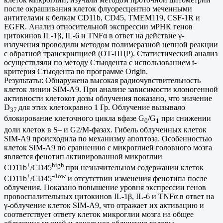
после окрашивания клеток флуоресцентно меченными
антителами к белкам CD11b, CD45, TMEM119, CSF-1R и
EGFR. Анализ относительной экспрессии мРНК генов
цитокинов IL-1β, IL-6 и TNFα в ответ на действие γ-
излучения проводили методом полимеразной цепной реакции
с обратной транскрипцией (ОТ-ПЦР). Статистический анализ
осуществляли по методу Стьюдента с использованием t-
критерия Стьюдента по программе Origin.
Результаты: Обнаружена высокая радиочувствительность
клеток линии SIM-A9. При анализе зависимости клоногенной
активности клетокот дозы облучения показано, что значение
D
для этих клетокравно 1 Гр. Облучение вызывало
37
блокирование клеточного цикла вфазе G
/G
при снижении
0
1
доли клеток в S– и G2/M-фазах. Гибель облученных клеток
SIM-A9 происходила по механизму апоптоза. Особенностью
клеток SIM-A9 по сравнению с микроглией головного мозга
является фенотип активированной микроглии
+
high
CD11b
/CD45
при незначительном содержании клеток
+
-/low
CD11b
/CD45
и отсутствии изменения фенотипа после
облучения. Показано повышение уровня экспрессии генов
провоспалительных цитокинов IL-1β, IL-6 и TNFα в ответ на
γ-облучение клеток SIM-A9, что отражает их активацию и
соответствует ответу клеток микроглии мозга на общее