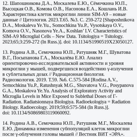
12. Шапошникова Д.А., Москалева Е.Ю., Сёмочкина Ю.П.,
Высоцкая О.В., Комова О.В., Насонова Е.А., Кошлань И.В.
Характеристика клеток микроглии линии SIM-A9 – новые
данные // Цитология. 2023.Т.65. №3. С. 259-272 [Shaposhnikova
D.A., Moskaleva Ye.Yu., Somochkina Yu.P., Vysotskaya O.V.,
Komova O.V., Nasonova Ye.A., Koshlan’ I.V. Characteristics of
SIM-A9 Microglial Cells – New Data. Tsitologiya = Tsitology.
2023;65;3:259-272 (In Russ.)]. doi: 10.1134/S1990519X23050127.
13. Родина А.В., Семочкина Ю.П., Ратушняк М.Г., Шуватова
В.Г., Посыпанова Г.А., Москалёва Е.Ю. Анализ
ориентировочно-исследовательской активности и уровня
микроглии у мышей, подвергшихся воздействию γ-излучения
в сублетальных дозах // Радиационная биология.
Радиоэкология. 2019. Т.59. №6. С.575-584 [Rodina A.V.,
Semochkina Yu.P., Ratushnyak M.G., Shuvatova V.G., Posypanova
G.A., Moskalova Ye.Yu. Analysis of Exploratory Activity and
Microglia Levels in Mice Exposed to Sublethal Doses of Γ-
Radiation. Radiatsionnaya Biologiya. Radioekologiya = Radiation
Biology. Radioecology. 2019;59;6:575-584 (In Russ.)].
doi: 10.1134/S0869803119060092.
14. Родина А.В., Семочкина Ю.П., Ратушняк М.Г., Москалева
Е.Ю. Динамика изменения субпопуляций клеток микроглии
после γ-облучения головы мышей // Вестник ВИТ «ЭРА».