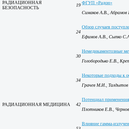
РАДИАЦИОННАЯ
ФГУП «Радон»
19
БЕЗОПАСНОСТЬ
Симаков А.В., Абрамов 
Обзор случаев поступле
24
Ефимов А.В., Сыпко С.А.
Немедикаментозные мет
30
Голобородько Е.В., Кре
Некоторые подходы к 
34
Грачев М.И., Талдытов 
Потенциал применения 
РАДИАЦИОННАЯ МЕДИЦИНА
42
Плотников Е.В., Чернов
Влияние гамма-излучени
53