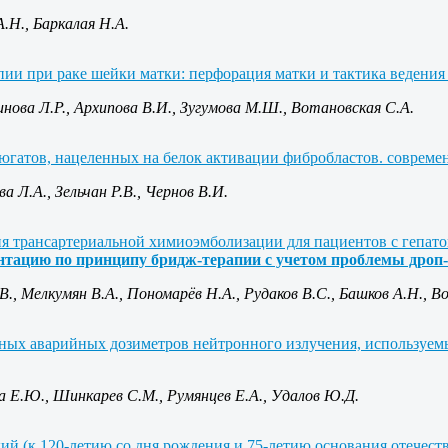
А.Н., Баркалая Н.А.
ии при раке шейки матки: перфорация матки и тактика ведения 
инова Л.Р., Архипова В.И., Зугумова М.Ш., Вотановская С.А.
гатов, нацеленных на белок активации фибробластов. совреме
а Л.А., Зельчан Р.В., Чернов В.И.
я трансартериальной химиоэмболизации для пациентов с гепат
нтацию по принципу бридж-терапии c учетом проблемы дроп-
В., Мелкумян В.А., Пономарёв Н.А., Рудаков В.С., Башков А.Н.,
Во
ых аварийных дозиметров нейтронного излучения, используемы
а Е.Ю., Шинкарев С.М., Румянцев Е.А., Удалов Ю.Д.
ий (к 120-летию со дня рождения и 75-летию основания отечес