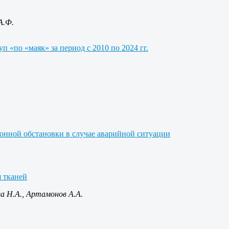
А.Ф.
 «по «маяк» за период с 2010 по 2024 гг.
нной обстановки в случае аварийной ситуации
 тканей
ва Н.А., Артамонов А.А.