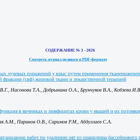
СОДЕРЖАНИЕ № 3 - 2026
Смотреть журнал целиком в PDF-формате
ых лучевых поражений у крыс путем применения тканеинженер
й фракции (свф) жировой ткани и лекарственной терапией
.Г., Насонова Т.А., Добрынина О.А., Брунчуков В.А., Кобзева И.В
ункция в яичниках и лимфоцитах крови у мышей и их потомков 
ая А.М., Паринов О.В., Саримов Р.М., Абдуллаев С.А.
организации работ по удалению оят из хранилища бассейнового 