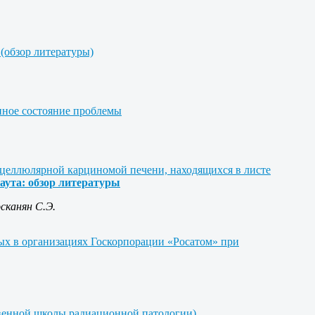
(обзор литературы)
нное состояние проблемы
оцеллюлярной карциномой печени, находящихся в листе
аута:
обзор литературы
сканян С.Э.
х в организациях Госкорпорации «Росатом» при
твенной школы радиационной патологии)