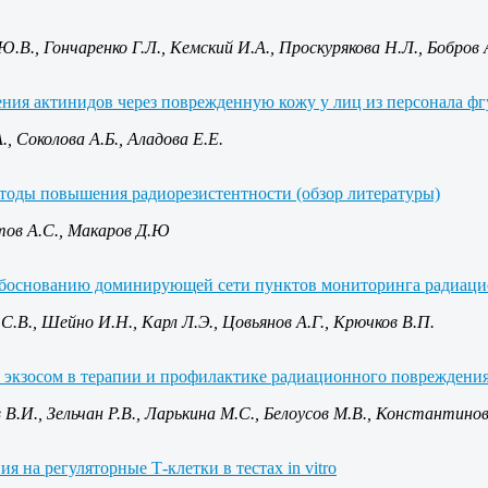
Ю.В., Гончаренко Г.Л., Кемский И.А., Проскурякова Н.Л., Бобров 
ния актинидов через поврежденную кожу у лиц из персонала фгуп
, Соколова А.Б., Аладова Е.Е.
оды повышения радиорезистентности (обзор литературы)
тов А.С., Макаров Д.Ю
обоснованию доминирующей сети пунктов мониторинга радиацио
С.В., Шейно И.Н., Карл Л.Э., Цовьянов А.Г., Крючков В.П.
экзосом в терапии и профилактике радиационного повреждения
 В.И., Зельчан Р.В., Ларькина М.С., Белоусов М.В., Константино
я на регуляторные Т-клетки в тестах in vitro