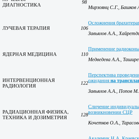
98
ДИАГНОСТИКА
Мирзоянц С.Г., Башков 
Осложнения брахитерап
ЛУЧЕВАЯ ТЕРАПИЯ
106
Завьялов А.А., Хайретд
Применение радиоконью
ЯДЕРНАЯ МЕДИЦИНА
110
Медведева А.А., Таширев
Перспектива проведени
ИНТЕРВЕНЦИОННАЯ
ожидания
на транспла
122
РАДИОЛОГИЯ
Завьялов А.А., Попов М.
Сличение индивидуальн
РАДИАЦИОННАЯ ФИЗИКА,
возникновении СЦР
128
ТЕХНИКА И ДОЗИМЕТРИЯ
Кочетков О.А., Тарасов
Академик Н.А. Краевск