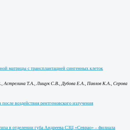
ной матрицы с трансплантацией сингенных клеток
., Астрелина Т.А., Лищук С.В., Дубова Е.А., Павлов К.А., Серова
после воздействия рентгеновского излучения
типа в отделении губа Андреева СЗЦ «Севрао» ‒ филиала