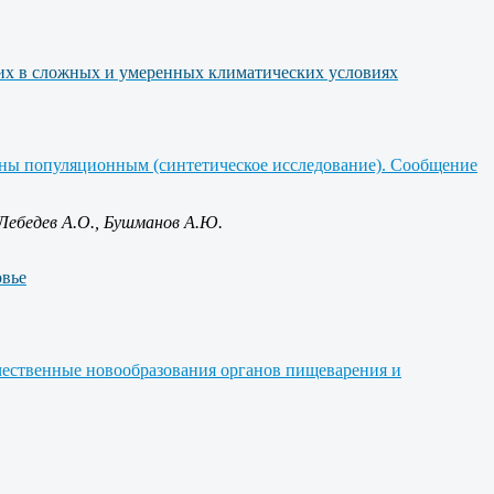
щих в сложных и умеренных климатических условиях
тны популяционным (синтетическое исследование). Сообщение
Лебедев А.О., Бушманов А.Ю.
овье
ественные новообразования органов пищеварения и