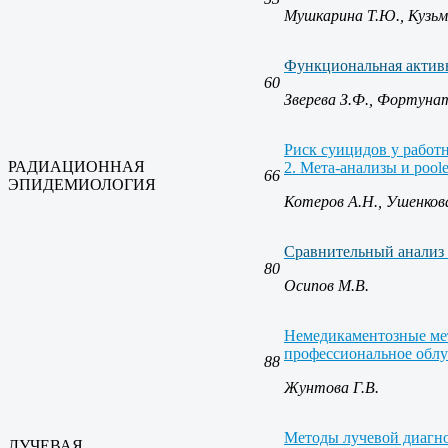
Мушкарина Т.Ю., Кузьми
Функциональная активн
60
Зверева З.Ф., Фортунат
Риск суицидов у работ
РАДИАЦИОННАЯ
2. Мета-анализы и pool
66
ЭПИДЕМИОЛОГИЯ
Котеров А.Н., Ушенкова
Сравнительный анализ 
80
Осипов М.В.
Немедикаментозные мет
профессиональное обл
88
Жунтова Г.В.
Методы лучевой диагно
ЛУЧЕВАЯ