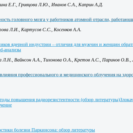
на Е.Г., Гривцова Л.Ю., Иванов С.А., Каприн А.Д.
ость головного мозга у работников атомной отрасли, работаю
ова Л.И., Картусов С.С., Косенков А.А.
ников ядерной индустрии – отличия для мужчин и женщин обра
ed-анализы
 Л.Н., Вайнсон А.А., Тихонова О.А., Кретов А.С., Паринов О.В.,
влияния профессионального и медицинского облучения на здор
оды повышения радиорезистентности (обзор литературы)Злокач
учение
стики болезни Паркинсона: обзор литературы