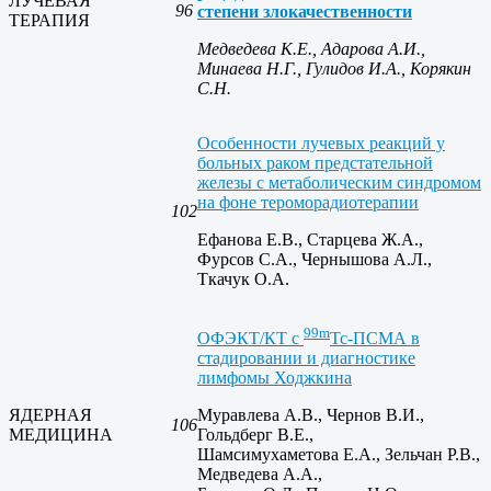
ЛУЧЕВАЯ
96
степени злокачественности
ТЕРАПИЯ
Медведева К.Е., Адарова А.И.,
Минаева Н.Г., Гулидов И.А., Корякин
С.Н.
Особенности лучевых реакций у
больных раком предстательной
железы с метаболическим синдромом
на фоне тероморадиотерапии
102
Ефанова Е.В., Старцева Ж.А.,
Фурсов С.А., Чернышова А.Л.,
Ткачук О.А.
99m
ОФЭКТ/КТ с
Тс-ПСМА в
стадировании и диагностике
лимфомы Ходжкина
ЯДЕРНАЯ
Муравлева А.В., Чернов В.И.,
106
МЕДИЦИНА
Гольдберг В.Е.,
Шамсимухаметова Е.А., Зельчан Р.В.,
Медведева А.А.,