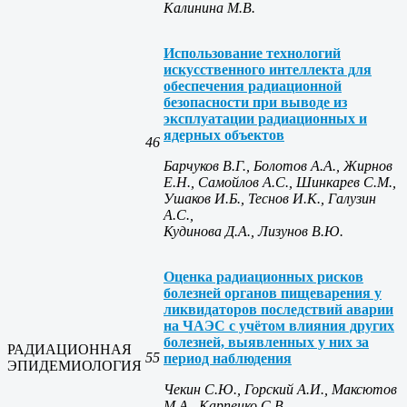
Калинина М.В.
Использование технологий
искусственного интеллекта для
обеспечения радиационной
безопасности при выводе из
эксплуатации радиационных и
ядерных объектов
46
Барчуков В.Г., Болотов А.А., Жирнов
Е.Н., Самойлов А.С., Шинкарев С.М.,
Ушаков И.Б., Теснов И.К., Галузин
А.С.,
Кудинова Д.А., Лизунов В.Ю.
Оценка радиационных рисков
болезней органов пищеварения у
ликвидаторов последствий аварии
на ЧАЭС с учётом влияния других
болезней, выявленных у них за
РАДИАЦИОННАЯ
55
период наблюдения
ЭПИДЕМИОЛОГИЯ
Чекин С.Ю., Горский А.И., Максютов
М.А., Карпенко С.В.,