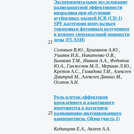
Экспериментальное исследование
радиозащитной эффективности
индралина при облучении
аутбредных мышей ICR (CD-1)
SPF-категории импульсным
тормозным фотонным излучением
в режиме сверхвысокой мощности
дозы (FLASH)
21
Соловьев В.Ю., Бушманов А.Ю.,
Ушаков И.Б., Никитенко О.В.,
Бычкова T.M., Иванов А.А., Федотов
Ю.А., Ганжелюк М.Л., Мершин Л.Ю.,
Кретов А.С., Гимадова Т.И., Алексеев
Дмитрий М., Алексеев Даниил М.,
Осипов А.Н.
Роль клеток-эффекторов
врожденного и адаптивного
иммунитета в патогенезе
25
радиационно-индуцированного
канцерогенеза. Обзор (часть 1)
Кодинцева Е.А., Аклеев А.А.