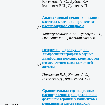
Веселкова А.Ю., Дубова Е.А.,
Маткевич Е.И., Дунаев А.П.
Аваскулярный некроз и инфаркт
костного мозга как проявление
постковидного синдрома
82
Зайнагутдинова А.М., Суровцев Е.Н.,
Пышкина Ю.С., Капишников А.В.
Непрямая радионуклидная
лимфосцинтиграфия в оценке
лимфостаза верхних конечностей
после лечения рака молочной
87
железы
Николаева Е.А., Крылов А.С.,
Рыжков А.Д., Филимонов А.В.
Сравнительная оценка дозных
распределений при протонной и
фотонной терапии у пациентов с
рецидивами глиом высокой