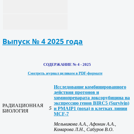
Выпуск № 4 2025 года
СОДЕРЖАНИЕ № 4 - 2025
Смотреть журнал целиком в PDF-формате
Исследование комбинированного
действия протонов и
химиопрепарата доксорубицина на
экспрессию генов BIRC5 (Survivin)
РАДИАЦИОННАЯ
5
и PMAIP1 (noxa) в клетках линии
БИОЛОГИЯ
MCF-7
Мельникова А.А., Афонин А.А.,
Комарова Л.Н., Сабуров В.О.