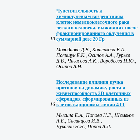
Чувствительность к
химиолучевым воздействиям
клеток немелкоклеточного рака
легкого человека, выживших после
фракционированного облучения в
10
суммарной дозе 20 Гр
Молодцова Д.В., Котенкова Е.А.,
Полищук Е.К., Осипов А.А., Гурьев
Д.В., Чигасова А.К., Воробьева Н.Ю.,
Осипов А.Н.
Исследование влияния пучка
протонов на динамику роста и
жизнеспособность 3D клеточных
сфероидов, сформированных из
16
клеток карциномы линии 4Т1
Мысина Е.А., Попова Н.Р., Шемяков
А.Е., Савинцева И.В.,
Чукавин Н.Н., Попов А.Л.