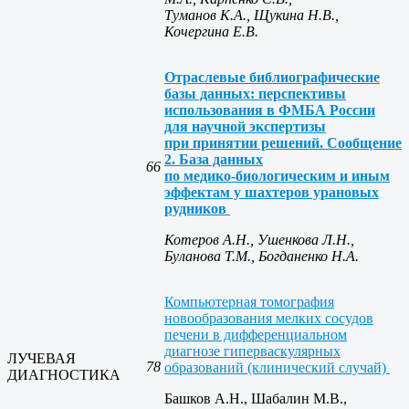
Туманов К.А., Щукина Н.В.,
Кочергина Е.В.
Отраслевые библиографические
базы данных: перспективы
использования в ФМБА России
для научной экспертизы
при принятии решений. Сообщение
2. База данных
66
по медико-биологическим и иным
эффектам у шахтеров урановых
рудников
Котеров А.Н., Ушенкова Л.Н.,
Буланова Т.М., Богданенко Н.А.
Компьютерная томография
новообразования мелких сосудов
печени в дифференциальном
диагнозе гиперваскулярных
ЛУЧЕВАЯ
78
образований (клинический случай)
ДИАГНОСТИКА
Башков А.Н., Шабалин М.В.,