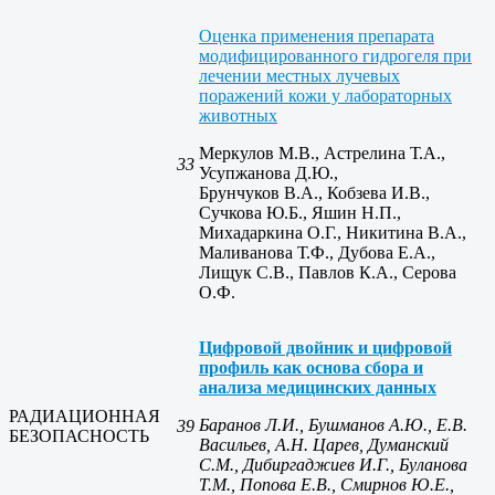
Оценка применения препарата
модифицированного гидрогеля при
лечении местных лучевых
поражений кожи у лабораторных
животных
Меркулов М.В., Астрелина Т.А.,
33
Усупжанова Д.Ю.,
Брунчуков В.А., Кобзева И.В.,
Сучкова Ю.Б., Яшин Н.П.,
Михадаркина О.Г., Никитина В.А.,
Маливанова Т.Ф., Дубова Е.А.,
Лищук С.В., Павлов К.А., Серова
О.Ф.
Цифровой двойник и цифровой
профиль как основа сбора и
анализа медицинских данных
РАДИАЦИОННАЯ
Баранов Л.И., Бушманов А.Ю., Е.В.
39
БЕЗОПАСНОСТЬ
Васильев, А.Н. Царев, Думанский
С.М., Дибиргаджиев И.Г., Буланова
Т.М., Попова Е.В., Смирнов Ю.Е.,